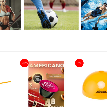
-25%
-8%