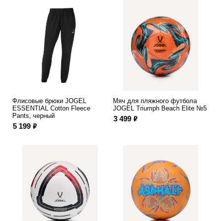
Флисовые брюки JOGEL
Мяч для пляжного футбола
ESSENTIAL Cotton Fleece
JOGEL Triumph Beach Elite №5
Pants, черный
ф
3 499
ф
5 199