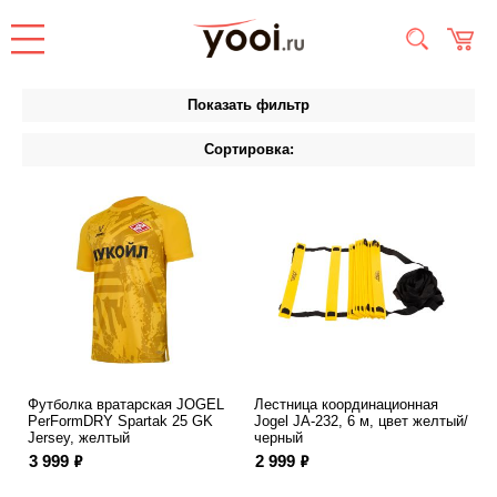
Показать фильтр
Сортировка:
Футболка вратарская JOGEL
Лестница координационная
PerFormDRY Spartak 25 GK
Jogel JA-232, 6 м, цвет желтый/
Jersey, желтый
черный
ф
ф
3 999
2 999