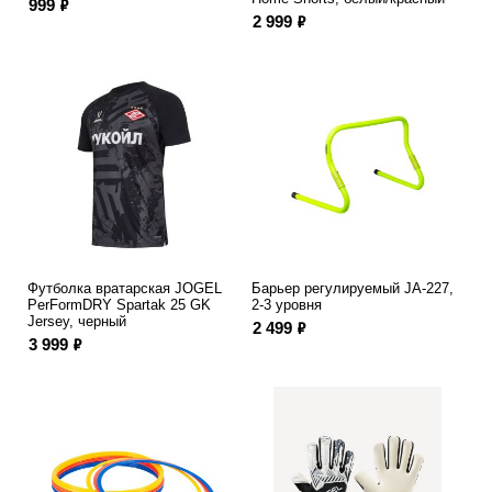
ф
999
ф
2 999
Футболка вратарская JOGEL
Барьер регулируемый JA-227,
PerFormDRY Spartak 25 GK
2-3 уровня
Jersey, черный
ф
2 499
ф
3 999