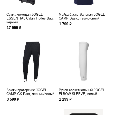
Сумка-чемодан JOGEL
Майка баскетбольная JOGEL
ESSENTIAL Cabin Trolley Bag,
CAMP Basic, темно-синий
черный
ф
1 799
ф
17 999
Брюки вратарские JOGEL
Рукав баскетбольный JOGEL
CAMP GK Pant, черный/белый
ELBOW SLEEVE, белый
ф
ф
3 599
1 199