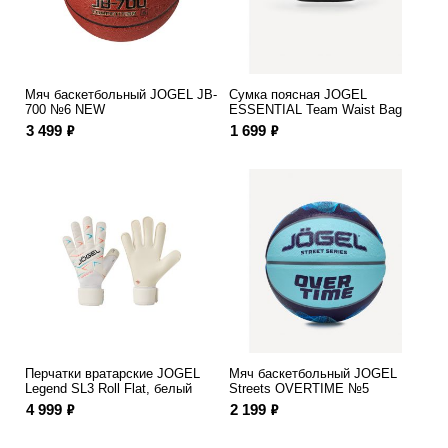
Мяч баскетбольный JOGEL JB-
Сумка поясная JOGEL
700 №6 NEW
ESSENTIAL Team Waist Bag
ф
ф
3 499
1 699
Перчатки вратарские JOGEL
Мяч баскетбольный JOGEL
Legend SL3 Roll Flat, белый
Streets OVERTIME №5
ф
ф
4 999
2 199