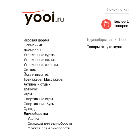
Более 1
товаров
Единоборства
Перча
Игровая форма
Олимпийки
Товары отсутствуют
Джемперы
Утепленные куртки
Утепленные пальто
Утепленные жилеты
Фитнес
Йога и пилатес
Тренажеры. Массажеры.
Активный отдых
Треккинг
Игры
Спортивные игры
Спортивная обувь
Одежда
Единоборства
Уценка
Снаряды для единоборств
Одежда для единоборств