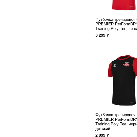
Футболка тренировоч
PREMIER PerFormDRY
Training Poly Tee, кра
ф
3 299
Футболка тренировоч
PREMIER PerFormDRY
Training Poly Tee, чер
детский
ф
2 999