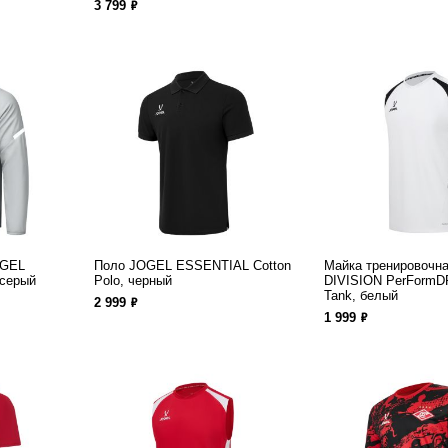
ф
3 799
OGEL
Поло JOGEL ESSENTIAL Cotton
Майка тренировочн
 серый
Polo, черный
DIVISION PerFormDR
Tank, белый
ф
2 999
ф
1 999