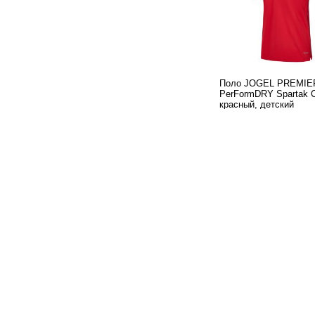
Поло JOGEL PREMIE
PerFormDRY Spartak 
красный, детский
ф
3 999
Поло JOGEL PREMIE
PerFormDRY Spartak 