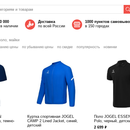
0 000
Доставка
1000 пунктов самовыв
 в наличии
по всей России
в 150 городах
поло, майки
танию цены
по убыванию цены
по скидке
популярность
новинки
N
Куртка спортивная JOGEL
Поло JOGEL ESSEN
, темно-
CAMP 2 Lined Jacket, синий,
Polo, черный, детск
детский
ф
2 699