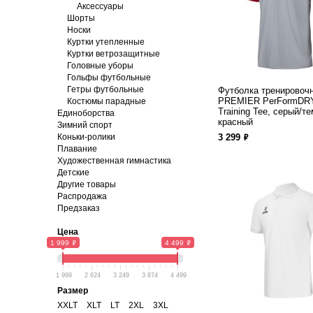
Аксессуары
Шорты
Носки
Куртки утепленные
Куртки ветрозащитные
Головные уборы
Гольфы футбольные
Гетры футбольные
Футболка тренировоч
PREMIER PerFormDRY
Костюмы парадные
Training Tee, серый/те
Единоборства
красный
Зимний спорт
ф
Коньки-ролики
3 299
Плавание
Художественная гимнастика
Детские
Другие товары
Распродажа
Предзаказ
Цена
ф
ф
1 999
4 499
1 999
2 624
3 249
3 874
4 499
Размер
XXLT
XLT
LT
2XL
3XL