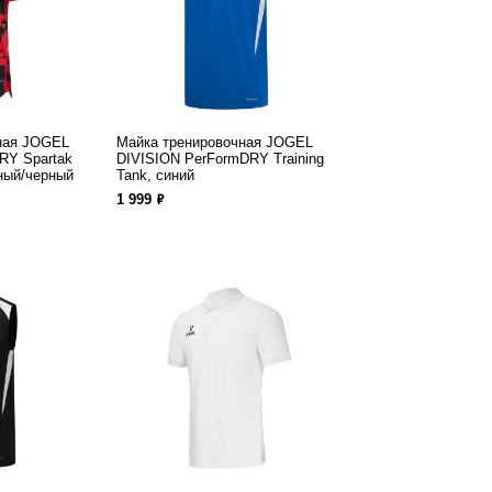
ная JOGEL
Майка тренировочная JOGEL
RY Spartak
DIVISION PerFormDRY Training
сный/черный
Tank, синий
ф
1 999