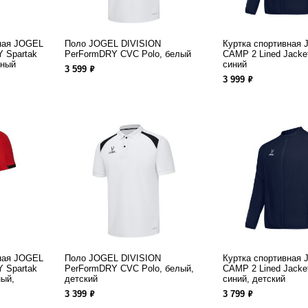
ная JOGEL
Поло JOGEL DIVISION
Куртка спортивная
 Spartak
PerFormDRY CVC Polo, белый
CAMP 2 Lined Jacket
сный
синий
ф
3 599
ф
3 999
ная JOGEL
Поло JOGEL DIVISION
Куртка спортивная
 Spartak
PerFormDRY CVC Polo, белый,
CAMP 2 Lined Jacket
ный,
детский
синий, детский
ф
ф
3 399
3 799