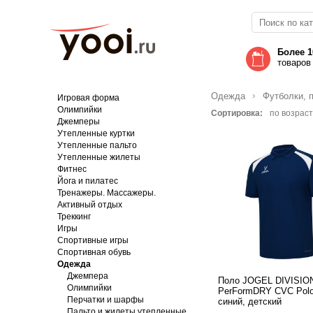
Более 1
товаров
Одежда
Футболки, 
Игровая форма
Олимпийки
Сортировка:
по возрас
Джемперы
Утепленные куртки
Утепленные пальто
Утепленные жилеты
Фитнес
Йога и пилатес
Тренажеры. Массажеры.
Активный отдых
Треккинг
Игры
Спортивные игры
Спортивная обувь
Одежда
Джемпера
Поло JOGEL DIVISIO
Олимпийки
PerFormDRY CVC Polo
Перчатки и шарфы
синий, детский
Пальто и жилеты утепленные