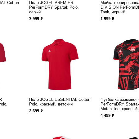
AL Cotton
Поло JOGEL PREMIER
Майка тренировочн
PerFormDRY Spartak Polo,
DIVISION PerFormDR
серый
Tank, черный
ф
ф
3 999
1 999
R
Поло JOGEL ESSENTIAL Cotton
Футболка разминоч
olo,
Polo, красный, детский
PerFormDRY Spartak
Match Tee, красный
ф
2 699
ф
4 499