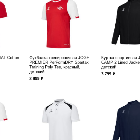
AL Cotton
Футболка тренировочная JOGEL
Куртка спортивная
PREMIER PerFormDRY Spartak
CAMP 2 Lined Jacke
Training Poly Tee, красный,
детский
детский
ф
3 799
ф
2 999