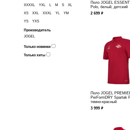
Поло JOGEL ESSENTI
XXXXL
YXL
L
M
S
XL
Polo, белый, детский
ф
XS
XXL
XXXL
YL
YM
2 699
YS
YXS
Производитель
JOGEL
Только новинки
Только хиты
Поло JOGEL PREMIE
PerFormDRY Spartak P
темно-красный
ф
3 999