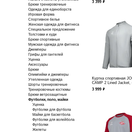
ф
3 399
Брюки тренировочные
Одежда для единоборств
Игровая форма
Спортивное белье
Женская одежда для фитнеса
Специальное предложение
Толстовки и худи
Брюки спортивные
Мужская одежда для фитнеса
Джемперы
Грифы для гантелей
Уценка
Аксессуары
Брюки
Олимпийки и джемперы
Куртка спортивная J
Утепленная одежда
CAMP 2 Lined Jacket,
Шорты тренировочные
ф
3 999
Тренировочные костюмы
Брюки ветрозащитные
Футболки, поло, майки
Уценка
Футболки для футбола
Майки для баскетбола
Футболки для волейбола
Футболки
Жилеты