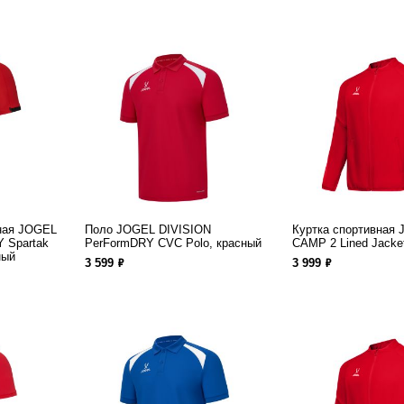
ная JOGEL
Поло JOGEL DIVISION
Куртка спортивная
 Spartak
PerFormDRY CVC Polo, красный
CAMP 2 Lined Jacke
ный
ф
ф
3 599
3 999