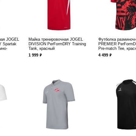
ная JOGEL
Майка тренировочная JOGEL
Футболка разминоч
 Spartak
DIVISION PerFormDRY Training
PREMIER PerFormD
мно-
Tank, красный
Pre-match Tee, кра
ф
ф
1 999
4 499