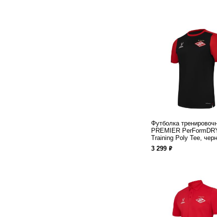
Футболка тренировоч
PREMIER PerFormDRY
Training Poly Tee, чер
ф
3 299