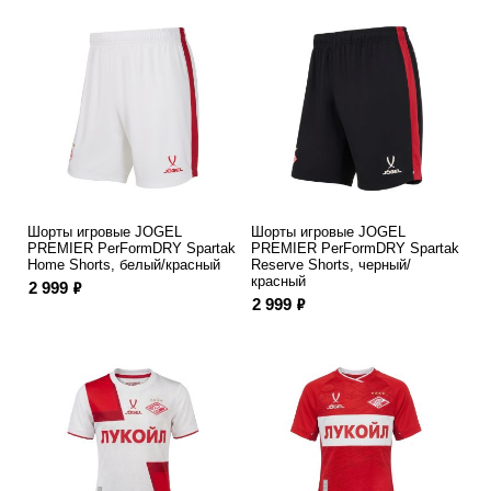
Шорты игровые JOGEL
Шорты игровые JOGEL
PREMIER PerFormDRY Spartak
PREMIER PerFormDRY Spartak
Home Shorts, белый/красный
Reserve Shorts, черный/
красный
ф
2 999
ф
2 999