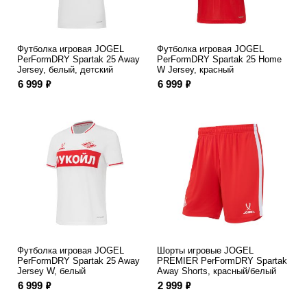
Футболка игровая JOGEL
Футболка игровая JOGEL
PerFormDRY Spartak 25 Away
PerFormDRY Spartak 25 Home
Jersey, белый, детский
W Jersey, красный
ф
ф
6 999
6 999
Футболка игровая JOGEL
Шорты игровые JOGEL
PerFormDRY Spartak 25 Away
PREMIER PerFormDRY Spartak
Jersey W, белый
Away Shorts, красный/белый
ф
ф
6 999
2 999