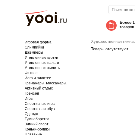
Более 1
товаров
Художественная гимна
Игровая форма
Олимпийки
Товары отсутствуют
Джемперы
Утепленные куртки
Утепленные пальто
Утепленные жилеты
Фитнес
Йога и пилатес
Тренажеры. Массажеры.
Активный отдых
Треккинг
Игры
Спортивные игры
Спортивная обувь
Одежда
Единоборства
Зимний спорт
Коньки-ролики
Плавание